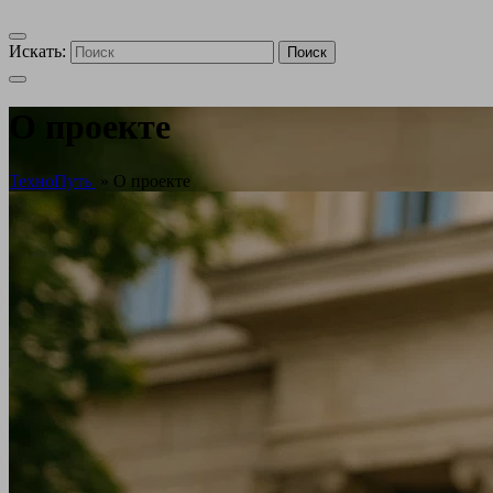
Искать:
Поиск
О проекте
ТехноПуть
»
О проекте