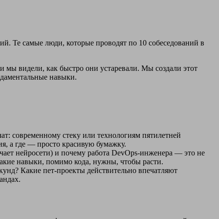
. Те самые люди, которые проводят по 10 собеседований в
и мы видели, как быстро они устаревали. Мы создали этот
ундаментальные навыки.
чат: современному стеку или технологиям пятилетней
я, а где — просто красивую бумажку.
бучает нейросети) и почему работа DevOps-инженера — это не
какие навыки, помимо кода, нужны, чтобы расти.
екунд? Какие пет-проекты действительно впечатляют
андах.