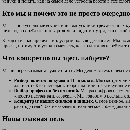
чепухи и понять, как на самом деле устроена работа в технолог
Кто мы и почему это не просто очередно
Мы — не «успешные коучи» и не выпускники трёхмесячных кур
неделю, разгребают тонны резюме и видят изнутри, кто в этой с
Каждый из нас провёл в индустрии больше десяти лет. Мы пом
проект, потому что устали смотреть, как талантливые ребята т
Что конкретно вы здесь найдете?
Мы не пересказываем чужие статьи. Мы делимся тем, о чём не
Разбор полетов по вузам и IT-школам.
Мы смотрим не на
давности? Кто преподаёт: теоретики или практикующие и
Выбор профессии без иллюзий.
Мы расшифровываем, чем 
«просто настраивать серверы». Мы говорим о реальных за
Концентрат наших синяков и шишек.
Самое ценное. Ка
работодателя? Как не завалить техническое собеседовани
Наша главная цель