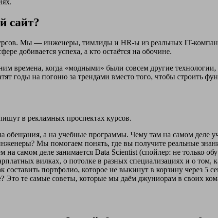
иях.
й сайт?
сов. Мы — инженеры, тимлиды и HR-ы из реальных IT-компаний
фере добивается успеха, а кто остаётся на обочине.
ним времена, когда «модными» были совсем другие технологии, 
ратят годы на погоню за трендами вместо того, чтобы строить ф
 пишут в рекламных проспектах курсов.
 обещания, а на учебные программы. Чему там на самом деле у
нженеры? Мы помогаем понять, где вы получите реальные знани
на самом деле занимается Data Scientist (спойлер: не только о
рплатных вилках, о потолке в разных специализациях и о том, 
к составить портфолио, которое не выкинут в корзину через 5 с
е? Это те самые советы, которые мы даём джуниорам в своих ком